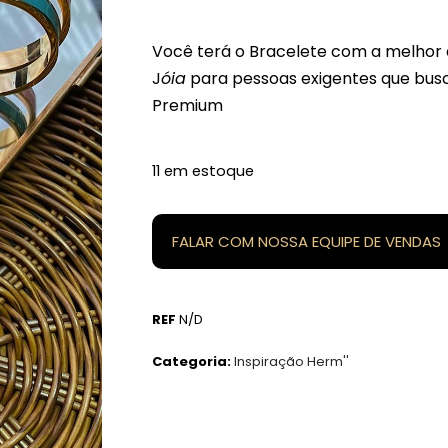
Você terá o Bracelete com a melhor 
J
óia
para pessoas exigentes que busc
Premium
11 em estoque
FALAR COM NOSSA EQUIPE DE VENDAS
REF
N/D
Categoria:
Inspiração Herm''