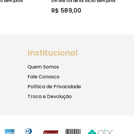
90
sem juros
Em até 10x de
R$
58,90
sem juros
R$
589,00
Institucional
Quem Somos
Fale Conosco
Política de Privacidade
Troca e Devolução