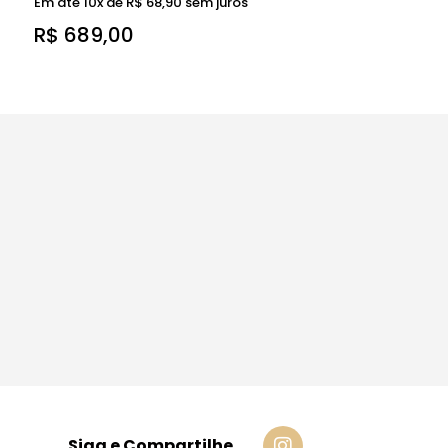
Em até 10x de
R$
68,90
sem juros
R$
689,00
Siga e Compartilhe