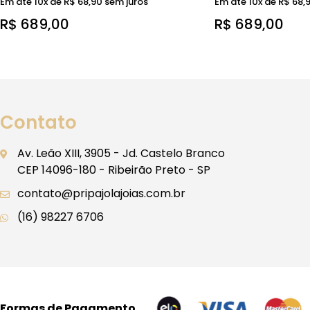
Em até 10x de
R$
68,90
sem juros
Em até 10x de
R$
68,
R$
689,00
R$
689,00
Contato
Av. Leão XIII, 3905 - Jd. Castelo Branco
CEP 14096-180 - Ribeirão Preto - SP
contato@pripajolajoias.com.br
(16) 98227 6706
Formas de Pagamento