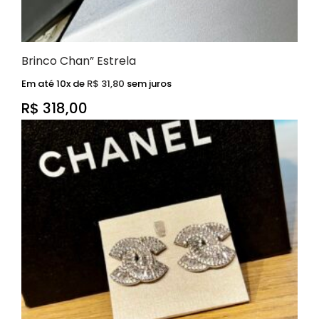
Brinco Chan” Estrela
Em até 10x de
R$
31,80
sem juros
R$
318,00