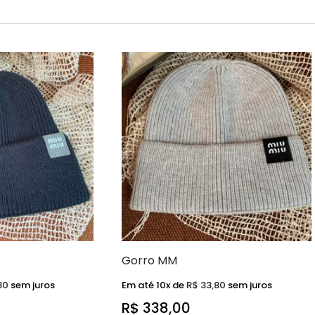
Gorro MM
80
sem juros
Em até 10x de
R$
33,80
sem juros
R$
338,00