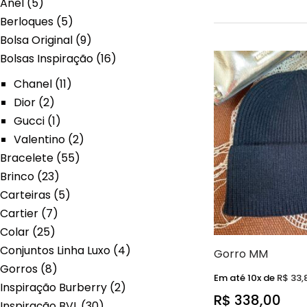
Anel
(5)
Berloques
(5)
Bolsa Original
(9)
Bolsas Inspiração
(16)
Chanel
(11)
Dior
(2)
Gucci
(1)
Valentino
(2)
Bracelete
(55)
Brinco
(23)
Carteiras
(5)
Cartier
(7)
Colar
(25)
Conjuntos Linha Luxo
(4)
Gorro MM
Gorros
(8)
Em até 10x de
R$
33,
Inspiração Burberry
(2)
R$
338,00
Inspiração BVL
(30)