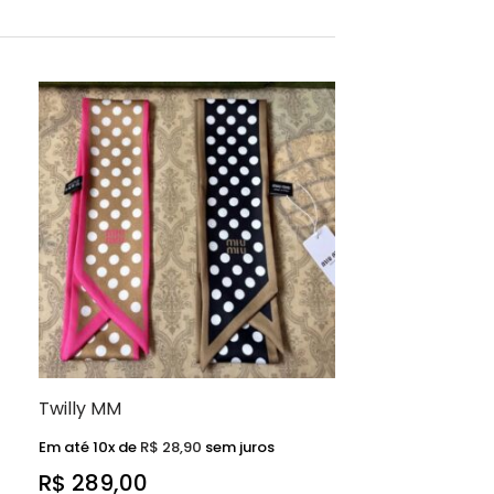
Twilly MM
Em até 10x de
R$
28,90
sem juros
R$
289,00