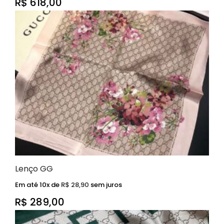
R$
618,00
Lenço GG
Em até 10x de
R$
28,90
sem juros
R$
289,00